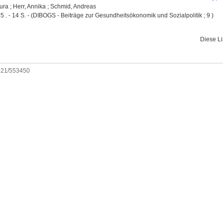
aura
;
Herr, Annika
;
Schmid, Andreas
5 . - 14 S. - (DIBOGS - Beiträge zur Gesundheitsökonomik und Sozialpolitik ; 9 )
Diese L
0921/553450