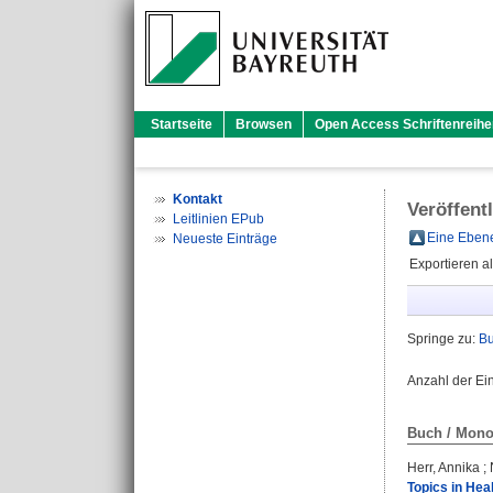
Startseite
Browsen
Open Access Schriftenreihe
Kontakt
Veröffent
Leitlinien EPub
Eine Ebene
Neueste Einträge
Exportieren a
Springe zu:
Bu
Anzahl der Ei
Buch / Mono
Herr, Annika
;
Topics in Hea