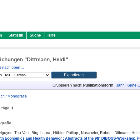
n
Statistik
Suche
Hilfe
lichungen "
Dittmann, Heidi
"
 nach oben ...
ls
Gruppieren nach:
Publikationsform
|
Jahr
|
Keine G
ch / Monografie
nträge:
1
.
grafie
Nguyen, Thu-Van
;
Birg, Laura
;
Hübler, Philipp
;
Nuscheler, Robert
;
Dittmann, Heid
lth Economics and Health Behavior : Abstracts of the 9th DIBOGS-Workshop, F