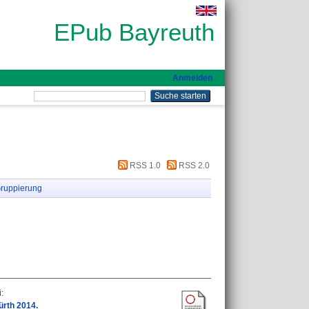
EPub Bayreuth
Anmelden
RSS 1.0
RSS 2.0
ruppierung
i
:
ürth 2014.