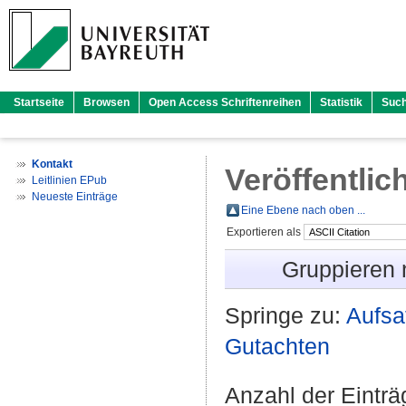
Startseite
Browsen
Open Access Schriftenreihen
Statistik
Suc
Kontakt
Veröffentlic
Leitlinien EPub
Neueste Einträge
Eine Ebene nach oben ...
Exportieren als
Gruppieren
Springe zu:
Aufsa
Gutachten
Anzahl der Eintr