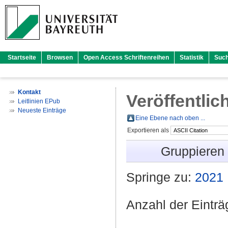
Startseite
Browsen
Open Access Schriftenreihen
Statistik
Suc
Kontakt
Veröffentlic
Leitlinien EPub
Neueste Einträge
Eine Ebene nach oben ...
Exportieren als
Gruppieren
Springe zu:
2021
Anzahl der Eintr