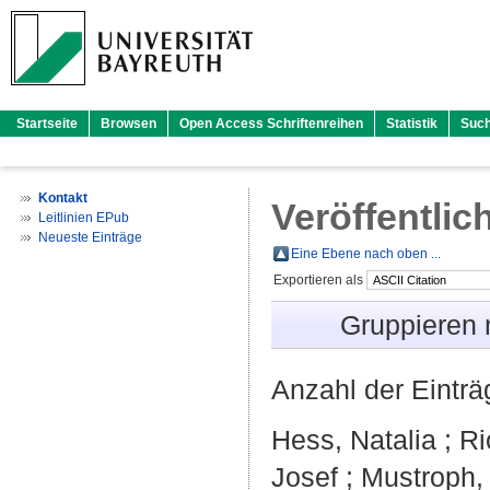
Startseite
Browsen
Open Access Schriftenreihen
Statistik
Suc
Kontakt
Veröffentlic
Leitlinien EPub
Neueste Einträge
Eine Ebene nach oben ...
Exportieren als
Gruppieren
Anzahl der Eintr
Hess, Natalia
;
Ri
Josef
;
Mustroph,