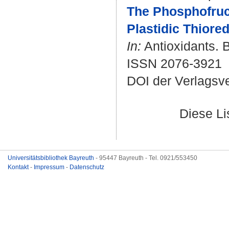
The Phosphofruct
Plastidic Thiore
In:
Antioxidants. B
ISSN 2076-3921
DOI der Verlagsv
Diese L
Universitätsbibliothek Bayreuth
- 95447 Bayreuth - Tel. 0921/553450
Kontakt
-
Impressum
-
Datenschutz