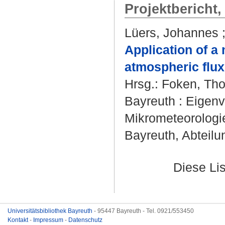
Projektbericht
Lüers, Johannes
Application of a 
atmospheric flux
Hrsg.:
Foken, Th
Bayreuth : Eigenv
Mikrometeorologie,
Bayreuth, Abteilu
Diese Li
Universitätsbibliothek Bayreuth
- 95447 Bayreuth - Tel. 0921/553450
Kontakt
-
Impressum
-
Datenschutz