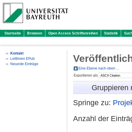
Startseite
Browsen
Open Access Schriftenreihen
Statistik
Suc
Kontakt
Veröffentlic
Leitlinien EPub
Neueste Einträge
Eine Ebene nach oben ...
Exportieren als
Gruppieren
Springe zu:
Proje
Anzahl der Eintr