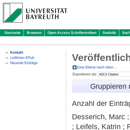
Startseite
Browsen
Open Access Schriftenreihen
Statistik
Suc
Kontakt
Veröffentlic
Leitlinien EPub
Neueste Einträge
Eine Ebene nach oben ...
Exportieren als
Gruppieren
Anzahl der Eintr
Desserich, Marc
;
Leifels, Katrin
;