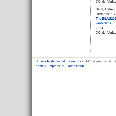
DOI der Verla
Seidl, Andrew
Hermansen, 
The ISLAS2020
wintertime.
2024
DOI der Verla
Universitätsbibliothek Bayreuth
- 95447 Bayreuth - Tel. 
Kontakt
-
Impressum
-
Datenschutz