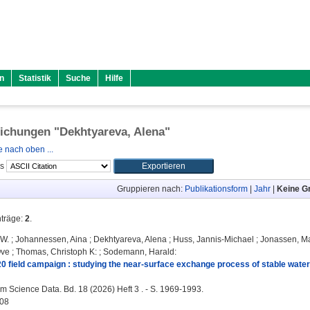
n
Statistik
Suche
Hilfe
lichungen "
Dekhtyareva, Alena
"
 nach oben ...
ls
Gruppieren nach:
Publikationsform
|
Jahr
|
Keine G
nträge:
2
.
 W.
;
Johannessen, Aina
;
Dekhtyareva, Alena
;
Huss, Jannis-Michael
;
Jonassen, Ma
Ove
;
Thomas, Christoph K:
;
Sodemann, Harald
:
 field campaign : studying the near-surface exchange process of stable water 
m Science Data. Bd. 18 (2026) Heft 3 . - S. 1969-1993.
08