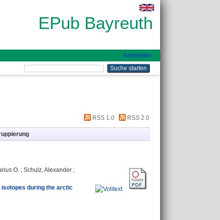
EPub Bayreuth
Anmelden
RSS 1.0
RSS 2.0
ruppierung
rius O.
;
Schulz, Alexander
;
isotopes during the arctic