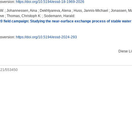
gsversion:
https://doi.org/10.5194/essd-18-1969-2026
 W.
;
Johannessen, Aina
;
Dekhtyareva, Alena
;
Huss, Jannis-Michael
;
Jonassen, Ma
Ove
;
Thomas, Christoph K:
;
Sodemann, Harald
:
 field campaign: Studying the near-surface exchange process of stable water i
gsversion:
https://doi.org/10.5194/essd-2024-293
Diese L
0921/553450