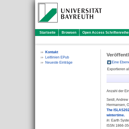
Startseite
Browsen
Open Access Schriftenreihe
Kontakt
Veröffent
Leitlinien EPub
Eine Ebene
Neueste Einträge
Exportieren a
Anzahl der Ei
Seidl, Andrew
Hermansen, 
The ISLAS2020
wintertime.
In:
Earth Syste
ISSN 1866-35