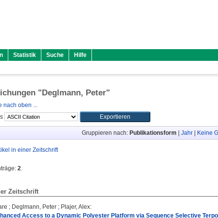
n
Statistik
Suche
Hilfe
lichungen "
Deglmann, Peter
"
 nach oben ...
ls
Gruppieren nach:
Publikationsform
|
Jahr
|
Keine G
tikel in einer Zeitschrift
nträge:
2
.
ner Zeitschrift
are
;
Deglmann, Peter
;
Plajer, Alex
:
nhanced Access to a Dynamic Polyester Platform via Sequence Selective Terpo