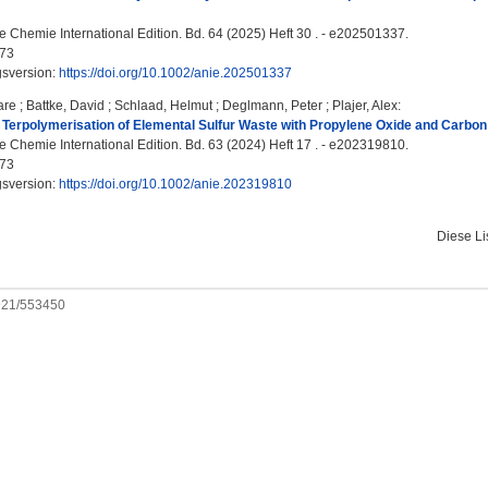
Chemie International Edition. Bd. 64 (2025) Heft 30 . - e202501337.
73
gsversion:
https://doi.org/10.1002/anie.202501337
are
;
Battke, David
;
Schlaad, Helmut
;
Deglmann, Peter
;
Plajer, Alex
:
Terpolymerisation of Elemental Sulfur Waste with Propylene Oxide and Carbon D
Chemie International Edition. Bd. 63 (2024) Heft 17 . - e202319810.
73
gsversion:
https://doi.org/10.1002/anie.202319810
Diese L
0921/553450