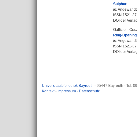
Sulphur.
In:
Angewandte 
ISSN 1521-37
DOI der Verla
Gallizioli, Ces
Ring‐Opening 
In:
Angewandte 
ISSN 1521-37
DOI der Verla
Universitätsbibliothek Bayreuth
- 95447 Bayreuth - Tel. 
Kontakt
-
Impressum
-
Datenschutz