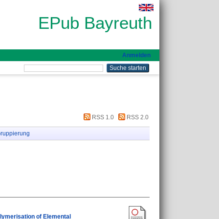
EPub Bayreuth
Anmelden
RSS 1.0
RSS 2.0
ruppierung
lymerisation of Elemental