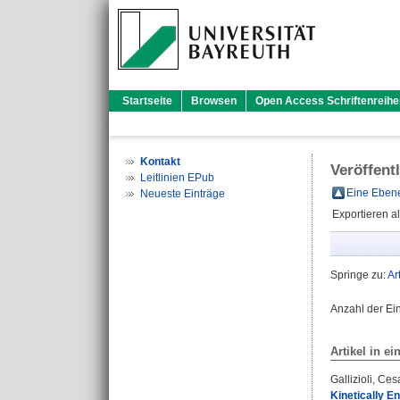
Startseite
Browsen
Open Access Schriftenreihe
Kontakt
Veröffent
Leitlinien EPub
Eine Ebene
Neueste Einträge
Exportieren a
Springe zu:
Ar
Anzahl der Ei
Artikel in ei
Gallizioli, Ces
Kinetically E