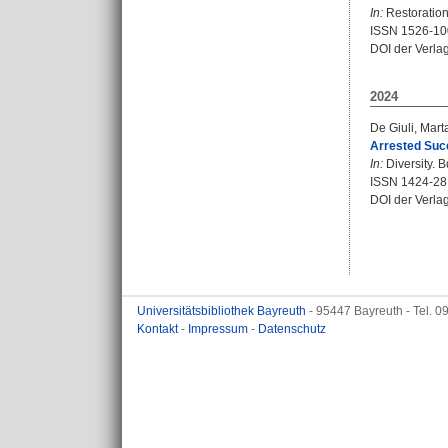
In:
Restoration
ISSN 1526-1
DOI der Verla
2024
De Giuli, Mart
Arrested Succ
In:
Diversity. B
ISSN 1424-28
DOI der Verla
Universitätsbibliothek Bayreuth
- 95447 Bayreuth - Tel. 
Kontakt
-
Impressum
-
Datenschutz