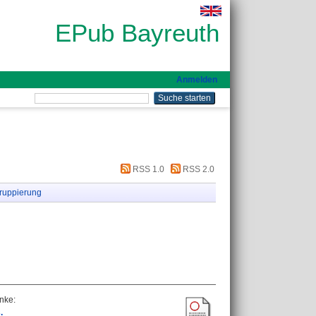
EPub Bayreuth
Anmelden
RSS 1.0
RSS 2.0
ruppierung
Anke
:
.