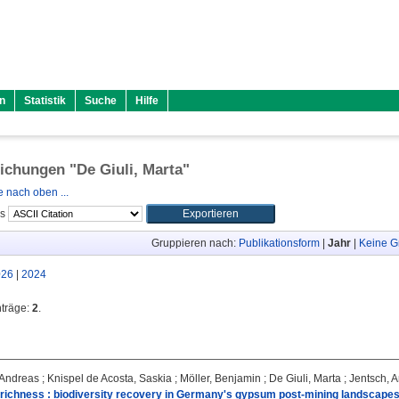
n
Statistik
Suche
Hilfe
lichungen "
De Giuli, Marta
"
 nach oben ...
ls
Gruppieren nach:
Publikationsform
|
Jahr
|
Keine G
026
|
2024
nträge:
2
.
 Andreas
;
Knispel de Acosta, Saskia
;
Möller, Benjamin
;
De Giuli, Marta
;
Jentsch, 
 richness : biodiversity recovery in Germany's gypsum post-mining landscapes