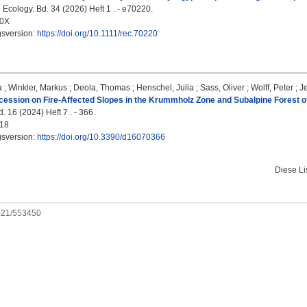
 Ecology. Bd. 34 (2026) Heft 1 . - e70220.
00X
gsversion:
https://doi.org/10.1111/rec.70220
a
;
Winkler, Markus
;
Deola, Thomas
;
Henschel, Julia
;
Sass, Oliver
;
Wolff, Peter
;
J
ession on Fire-Affected Slopes in the Krummholz Zone and Subalpine Forest o
d. 16 (2024) Heft 7 . - 366.
18
gsversion:
https://doi.org/10.3390/d16070366
Diese L
0921/553450