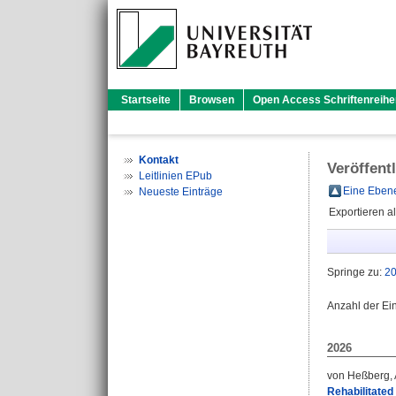
Startseite
Browsen
Open Access Schriftenreihe
Kontakt
Veröffent
Leitlinien EPub
Eine Ebene
Neueste Einträge
Exportieren a
Springe zu:
2
Anzahl der Ei
2026
von Heßberg,
Rehabilitated