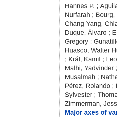
Hannes P.
;
Aguil
Nurfarah
;
Bourg,
Chang‐Yang, Chi
Duque, Álvaro
;
E
Gregory
;
Gunatill
Huasco, Walter H
;
Král, Kamil
;
Leo
Malhi, Yadvinder
Musalmah
;
Natha
Pérez, Rolando
;
Sylvester
;
Thoma
Zimmerman, Jes
Major axes of va