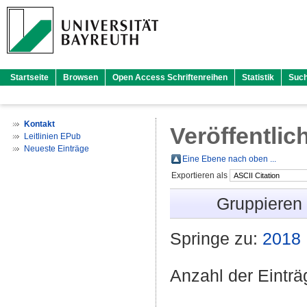
Startseite
Browsen
Open Access Schriftenreihen
Statistik
Suc
Kontakt
Veröffentlic
Leitlinien EPub
Neueste Einträge
Eine Ebene nach oben ...
Exportieren als
Gruppieren
Springe zu:
2018
Anzahl der Eintr