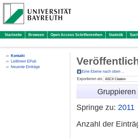
Startseite
Browsen
Open Access Schriftenreihen
Statistik
Suc
Kontakt
Veröffentlic
Leitlinien EPub
Neueste Einträge
Eine Ebene nach oben ...
Exportieren als
Gruppieren
Springe zu:
2011
Anzahl der Eintr