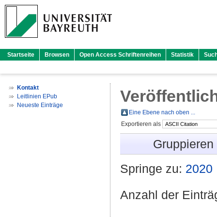
Startseite
Browsen
Open Access Schriftenreihen
Statistik
Suc
Kontakt
Veröffentlic
Leitlinien EPub
Neueste Einträge
Eine Ebene nach oben ...
Exportieren als
Gruppieren
Springe zu:
2020
Anzahl der Eintr