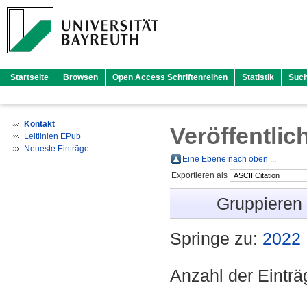
Startseite
Browsen
Open Access Schriftenreihen
Statistik
Suc
Kontakt
Veröffentlic
Leitlinien EPub
Neueste Einträge
Eine Ebene nach oben ...
Exportieren als
Gruppieren
Springe zu:
2022
Anzahl der Eintr