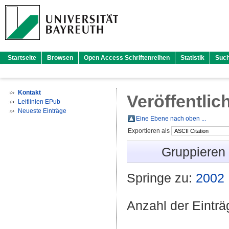
Startseite
Browsen
Open Access Schriftenreihen
Statistik
Suc
Kontakt
Veröffentlic
Leitlinien EPub
Neueste Einträge
Eine Ebene nach oben ...
Exportieren als
Gruppieren
Springe zu:
2002
Anzahl der Eintr