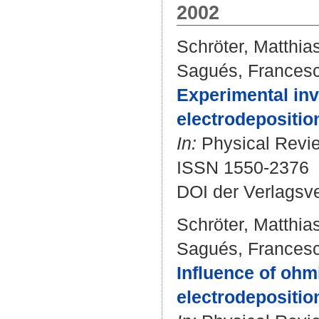
2002
Schröter, Matthia
Sagués, Frances
Experimental inve
electrodepositio
In:
Physical Review
ISSN 1550-2376
DOI der Verlagsv
Schröter, Matthia
Sagués, Frances
Influence of ohmi
electrodepositio