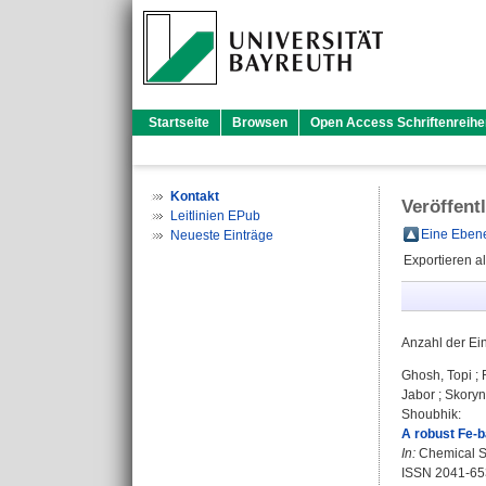
Startseite
Browsen
Open Access Schriftenreihe
Kontakt
Veröffent
Leitlinien EPub
Eine Ebene
Neueste Einträge
Exportieren a
Anzahl der Ei
Ghosh, Topi
;
Jabor
;
Skoryn
Shoubhik
:
A robust Fe-b
In:
Chemical Sc
ISSN 2041-65