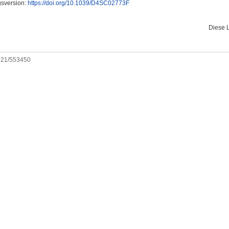
gsversion:
https://doi.org/10.1039/D4SC02773F
Diese 
0921/553450