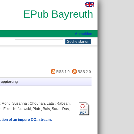
EPub Bayreuth
Anmelden
RSS 1.0
RSS 2.0
ruppierung
;
Monti, Susanna
;
Chouhan, Lata
;
Rabeah,
, Elke
;
Kuśtrowski, Piotr
;
Bals, Sara
;
Das,
ction of an impure CO₂ stream.