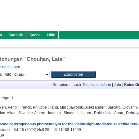
n
Statistik
Suche
Hilfe
lichungen "
Chouhan, Lata
"
 nach oben ...
ls
Gruppieren nach:
Publikationsform
|
Jahr
|
Keine G
nträge:
1
.
Ren, Peng
;
Franck, Philippe
;
Tang, Min
;
Jaworski, Aleksander
;
Barcaro, Giovanni
ina, Alina
;
Silvestre-Albero, Joaquin
;
Simonelli, Laura
;
Rokicińska, Anna
;
Debroye
ased heterogeneous photocatalyst for the visible-light-mediated selective redu
ience. Bd. 15 (2024) Heft 29 . - S. 11488-11499.
39