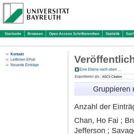
Startseite
Browsen
Open Access Schriftenreihen
Statistik
Suc
Kontakt
Veröffentlic
Leitlinien EPub
Neueste Einträge
Eine Ebene nach oben ...
Exportieren als
Gruppieren
Anzahl der Eintr
Chan, Ho Fai
;
Br
Jefferson
;
Savage