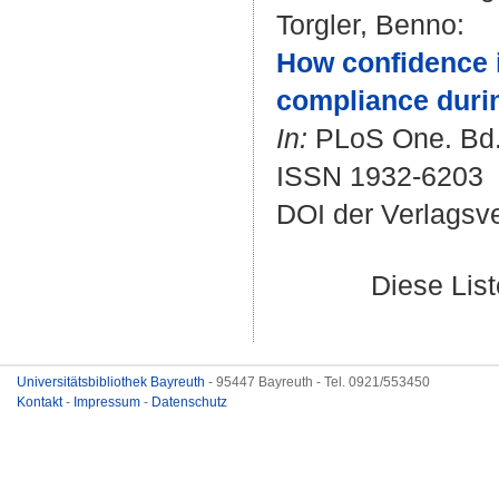
Torgler, Benno
:
How confidence i
compliance duri
In:
PLoS One. Bd. 
ISSN 1932-6203
DOI der Verlagsv
Diese Lis
Universitätsbibliothek Bayreuth
- 95447 Bayreuth - Tel. 0921/553450
Kontakt
-
Impressum
-
Datenschutz