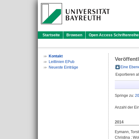
Startseite
Browsen
Open Access Schriftenreihe
Kontakt
Veröffent
Leitlinien EPub
Eine Ebene
Neueste Einträge
Exportieren a
Springe zu:
2
Anzahl der Ei
2014
Eymann, Tors
Christina
;
Wol