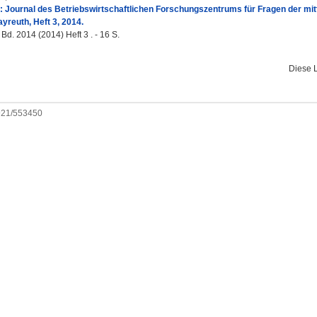
: Journal des Betriebswirtschaftlichen Forschungszentrums für Fragen der mitt
ayreuth, Heft 3, 2014.
Bd. 2014 (2014) Heft 3 . - 16 S.
Diese 
0921/553450