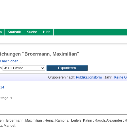
n
Statistik
Suche
Hilfe
lichungen "
Broermann, Maximilian
"
 nach oben ...
ls
Gruppieren nach:
Publikationsform
|
Jahr
|
Keine G
014
nträge:
1
.
ten
;
Broermann, Maximilian
;
Heinz, Ramona
;
Leifels, Katrin
;
Rauch, Alexander
;
R
z, Manuel
: