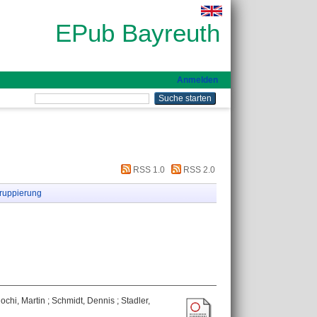
EPub Bayreuth
Anmelden
RSS 1.0
RSS 2.0
ruppierung
ochi, Martin
;
Schmidt, Dennis
;
Stadler,