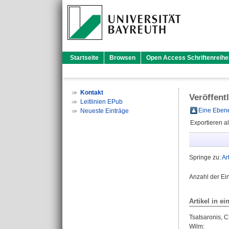
Startseite
Browsen
Open Access Schriftenreihe
Kontakt
Veröffent
Leitlinien EPub
Eine Ebene
Neueste Einträge
Exportieren a
Springe zu:
Ar
Anzahl der Ei
Artikel in ei
Tsatsaronis, C
Wilm
: