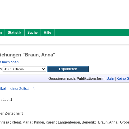
n
Statistik
Suche
Hilfe
lichungen "
Braun, Anna
"
 nach oben ...
ls
Gruppieren nach:
Publikationsform
|
Jahr
|
Keine G
tikel in einer Zeitschrift
nträge:
1
.
ner Zeitschrift
hrissa
;
Klemt, Maria
;
Kinder, Karen
;
Langenberger, Benedikt
;
Braun, Anna
;
Grobe