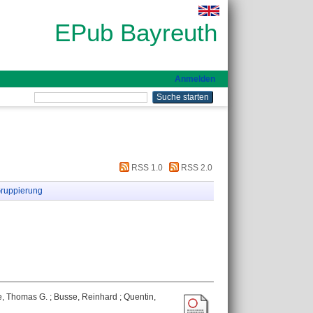
EPub Bayreuth
Anmelden
RSS 1.0
RSS 2.0
ruppierung
, Thomas G.
;
Busse, Reinhard
;
Quentin,