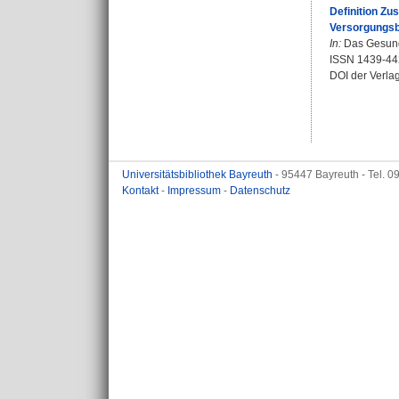
Definition Z
Versorgungsb
In:
Das Gesundh
ISSN 1439-44
DOI der Verla
Universitätsbibliothek Bayreuth
- 95447 Bayreuth - Tel. 
Kontakt
-
Impressum
-
Datenschutz