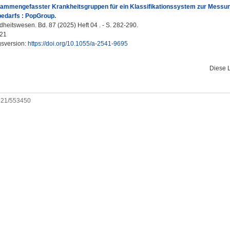
usammengefasster Krankheitsgruppen für ein Klassifikationssystem zur Messu
edarfs : PopGroup.
eitswesen. Bd. 87 (2025) Heft 04 . - S. 282-290.
21
gsversion:
https://doi.org/10.1055/a-2541-9695
Diese 
0921/553450