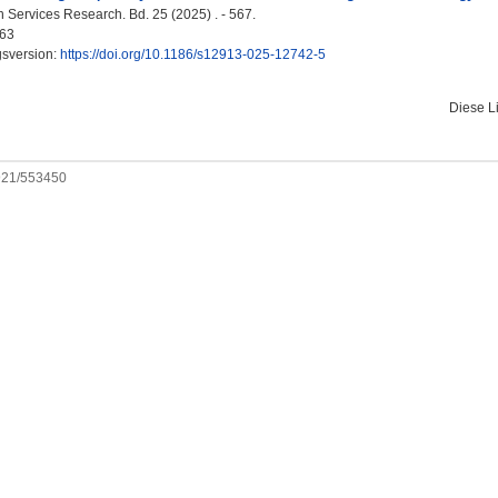
Services Research. Bd. 25 (2025) . - 567.
63
gsversion:
https://doi.org/10.1186/s12913-025-12742-5
Diese L
0921/553450