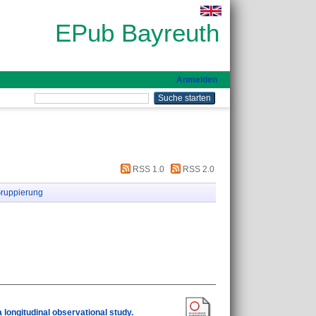
EPub Bayreuth
Anmelden
RSS 1.0
RSS 2.0
ruppierung
 longitudinal observational study.