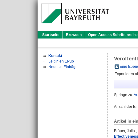
Startseite
Browsen
Open Access Schriftenreihe
Kontakt
Veröffent
Leitlinien EPub
Eine Ebene
Neueste Einträge
Exportieren a
Springe zu:
Ar
Anzahl der Ei
Artikel in ei
Bräuer, Julia
;
Effectiveness