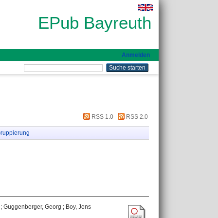
EPub Bayreuth
Anmelden
RSS 1.0
RSS 2.0
ruppierung
;
Guggenberger, Georg
;
Boy, Jens