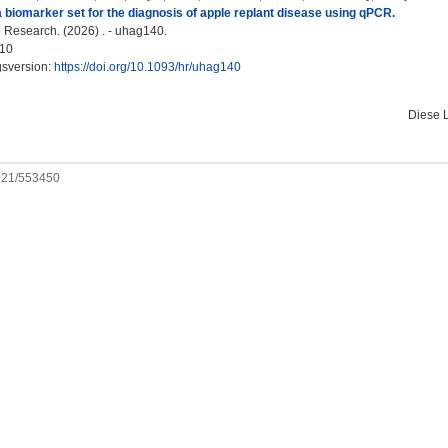
a biomarker set for the diagnosis of apple replant disease using qPCR.
e Research. (2026) . - uhag140.
10
gsversion:
https://doi.org/10.1093/hr/uhag140
Diese 
0921/553450