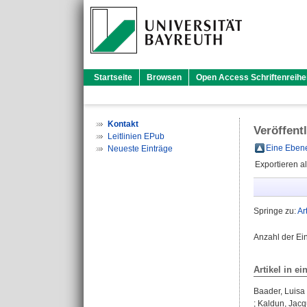
Startseite
Browsen
Open Access Schriftenreihe
Kontakt
Veröffent
Leitlinien EPub
Eine Ebene
Neueste Einträge
Exportieren a
Springe zu:
Ar
Anzahl der Ei
Artikel in ei
Baader, Luisa
;
Kaldun, Jacq