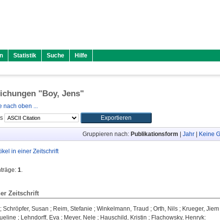
n
Statistik
Suche
Hilfe
lichungen "
Boy, Jens
"
 nach oben ...
ls
Gruppieren nach:
Publikationsform
|
Jahr
|
Keine G
tikel in einer Zeitschrift
nträge:
1
.
ner Zeitschrift
;
Schröpfer, Susan
;
Reim, Stefanie
;
Winkelmann, Traud
;
Orth, Nils
;
Krueger, Jiem
ueline
;
Lehndorff, Eva
;
Meyer, Nele
;
Hauschild, Kristin
;
Flachowsky, Henryk
: