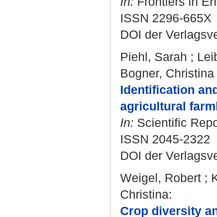
In:
Frontiers in En
ISSN 2296-665X
DOI der Verlagsv
Piehl, Sarah
;
Lei
Bogner, Christina
Identification an
agricultural farm
In:
Scientific Repo
ISSN 2045-2322
DOI der Verlagsv
Weigel, Robert
;
Christina
:
Crop diversity an