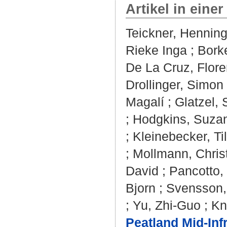
Artikel in einer
Teickner, Hennin
Rieke Inga
;
Bork
De La Cruz, Flore
Drollinger, Simon
Magalí
;
Glatzel,
;
Hodgkins, Suza
;
Kleinebecker, Til
;
Mollmann, Chris
David
;
Pancotto,
Bjorn
;
Svensson,
;
Yu, Zhi-Guo
;
Kn
Peatland Mid-Inf