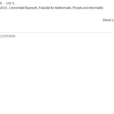
6 . - 132 S.
, 2015 , Universität Bayreuth, Fakultät für Mathematik, Physik und Informatik)
Diese L
0921/553450