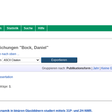
n
Statistik
Suche
Hilfe
lichungen "
Bock, Daniel
"
 nach oben ...
ls
Gruppieren nach:
Publikationsform
|
Jahr
|
Keine G
ssertation
nträge:
1
.
namik in binären Glasbildnern studiert mittels 31P- und 2H-NMR.