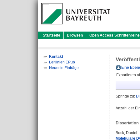
Startseite
Browsen
Open Access Schriftenreihe
Kontakt
Veröffent
Leitlinien EPub
Eine Ebene
Neueste Einträge
Exportieren a
Springe zu:
Di
Anzahl der Ei
Dissertation
Bock, Daniel
:
Molekulare Dy