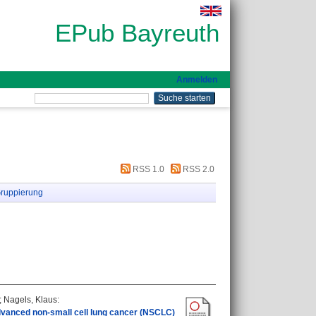
EPub Bayreuth
Anmelden
RSS 1.0
RSS 2.0
ruppierung
;
Nagels, Klaus
:
h advanced non‑small cell lung cancer (NSCLC)