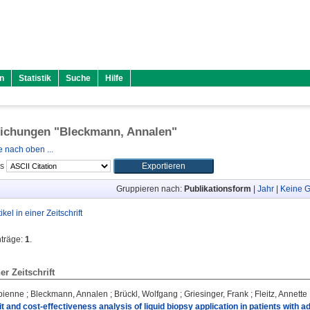
n
Statistik
Suche
Hilfe
lichungen "
Bleckmann, Annalen
"
 nach oben ...
ls
Gruppieren nach:
Publikationsform
|
Jahr
|
Keine G
tikel in einer Zeitschrift
nträge:
1
.
ner Zeitschrift
bienne
;
Bleckmann, Annalen
;
Brückl, Wolfgang
;
Griesinger, Frank
;
Fleitz, Annette
fit and cost‑effectiveness analysis of liquid biopsy application in patients wit