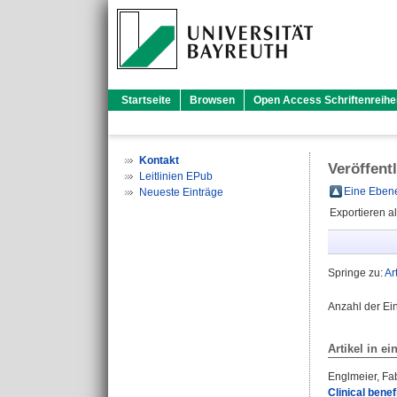
Startseite
Browsen
Open Access Schriftenreihe
Kontakt
Veröffent
Leitlinien EPub
Eine Ebene
Neueste Einträge
Exportieren a
Springe zu:
Ar
Anzahl der Ei
Artikel in ei
Englmeier, Fa
Clinical bene