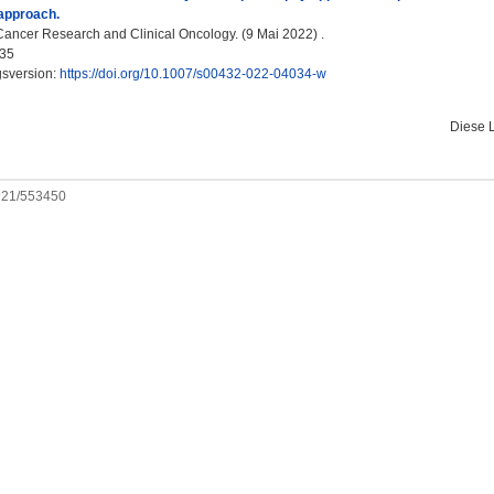
 approach.
Cancer Research and Clinical Oncology. (9 Mai 2022) .
35
gsversion:
https://doi.org/10.1007/s00432-022-04034-w
Diese 
0921/553450