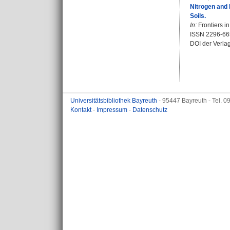
Nitrogen and 
Soils.
In:
Frontiers i
ISSN 2296-6
DOI der Verla
Universitätsbibliothek Bayreuth
- 95447 Bayreuth - Tel. 
Kontakt
-
Impressum
-
Datenschutz