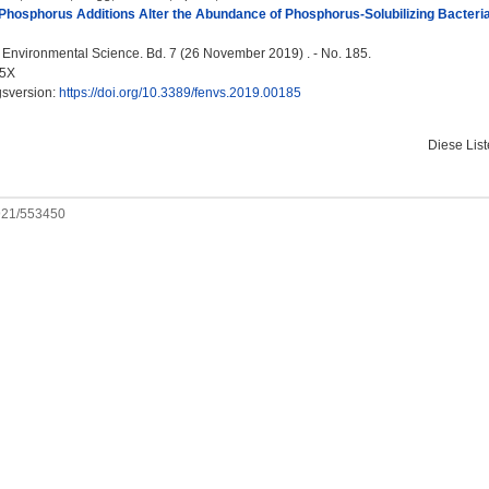
Phosphorus Additions Alter the Abundance of Phosphorus-Solubilizing Bacteri
n Environmental Science. Bd. 7 (26 November 2019) . - No. 185.
65X
gsversion:
https://doi.org/10.3389/fenvs.2019.00185
Diese Lis
0921/553450