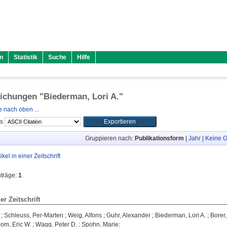
n
Statistik
Suche
Hilfe
lichungen "
Biederman, Lori A.
"
 nach oben ...
ls
Gruppieren nach:
Publikationsform
|
Jahr
|
Keine G
tikel in einer Zeitschrift
nträge:
1
.
ner Zeitschrift
;
Schleuss, Per-Marten
;
Weig, Alfons
;
Guhr, Alexander
;
Biederman, Lori A.
;
Borer,
om, Eric W.
;
Wagg, Peter D.
;
Spohn, Marie
: