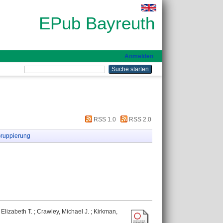
EPub Bayreuth
Anmelden
RSS 1.0
RSS 2.0
ruppierung
 Elizabeth T.
;
Crawley, Michael J.
;
Kirkman,