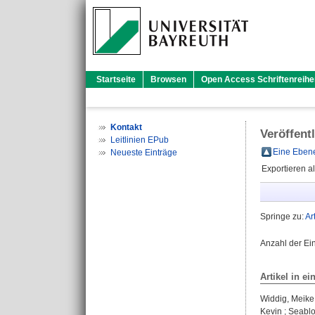
Startseite
Browsen
Open Access Schriftenreihe
Kontakt
Veröffent
Leitlinien EPub
Eine Ebene
Neueste Einträge
Exportieren a
Springe zu:
Ar
Anzahl der Ei
Artikel in ei
Widdig, Meike
Kevin
;
Seablo