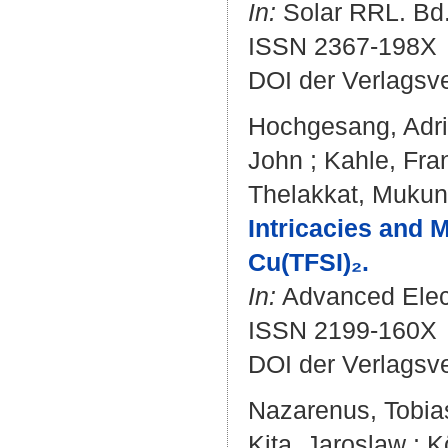
In:
Solar RRL. Bd. 
ISSN 2367-198X
DOI der Verlagsv
Hochgesang, Adr
John
;
Kahle, Fra
Thelakkat, Muku
Intricacies and
Cu(TFSI)₂.
In:
Advanced Electr
ISSN 2199-160X
DOI der Verlagsv
Nazarenus, Tobia
Kita, Jaroslaw
;
K