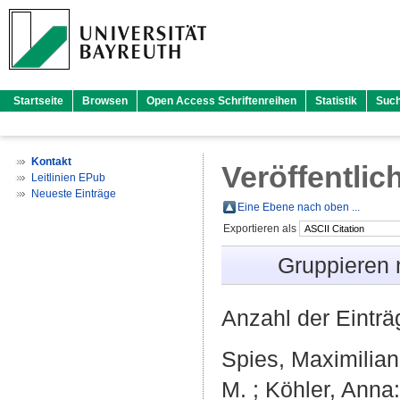
Startseite
Browsen
Open Access Schriftenreihen
Statistik
Suc
Kontakt
Veröffentlic
Leitlinien EPub
Neueste Einträge
Eine Ebene nach oben ...
Exportieren als
Gruppieren
Anzahl der Eintr
Spies, Maximilian
M.
;
Köhler, Anna
: