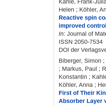
Kahle, Frank-Juli
Helen
;
Köhler, A
Reactive spin co
improved control 
In:
Journal of Mate
ISSN 2050-7534
DOI der Verlagsv
Biberger, Simon
;
Markus, Paul
;
R
Konstantin
;
Kahle
Köhler, Anna
;
He
First of Their Ki
Absorber Layer 