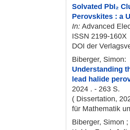
Solvated PbI₂ Cl
Perovskites : a U
In:
Advanced Electr
ISSN 2199-160X
DOI der Verlagsv
Biberger, Simon
:
Understanding t
lead halide pero
2024 . - 263 S.
( Dissertation, 2
für Mathematik u
Biberger, Simon