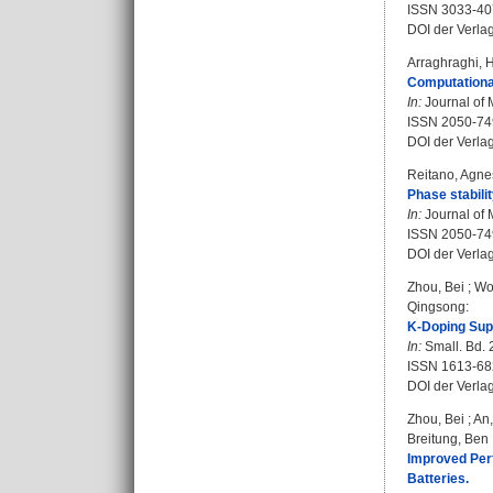
ISSN 3033-40
DOI der Verla
Arraghraghi, 
Computational
In:
Journal of 
ISSN 2050-74
DOI der Verla
Reitano, Agne
Phase stabili
In:
Journal of 
ISSN 2050-74
DOI der Verla
Zhou, Bei
;
Wo
Qingsong
:
K-Doping Supp
In:
Small. Bd. 
ISSN 1613-68
DOI der Verla
Zhou, Bei
;
An,
Breitung, Ben
Improved Perf
Batteries.