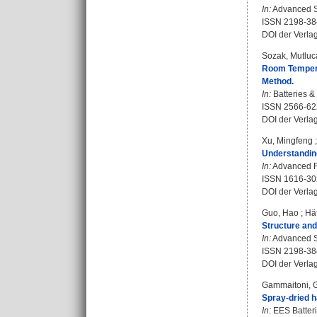
In:
Advanced Sc
ISSN 2198-38
DOI der Verla
Sozak, Mutluc
Room Temperat
Method.
In:
Batteries &
ISSN 2566-62
DOI der Verla
Xu, Mingfeng
Understanding
In:
Advanced Fu
ISSN 1616-30
DOI der Verla
Guo, Hao
;
Häf
Structure and
In:
Advanced Sc
ISSN 2198-38
DOI der Verla
Gammaitoni, 
Spray-dried h
In:
EES Batterie