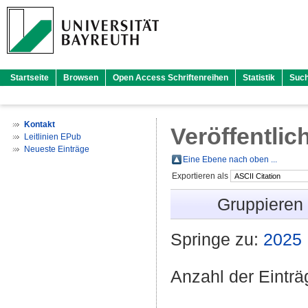
Startseite
Browsen
Open Access Schriftenreihen
Statistik
Suc
Kontakt
Veröffentlic
Leitlinien EPub
Neueste Einträge
Eine Ebene nach oben ...
Exportieren als
Gruppieren
Springe zu:
2025
Anzahl der Eintr