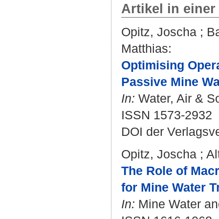
Artikel in einer
Opitz, Joscha
;
Ba
Matthias
:
Optimising Opera
Passive Mine Wat
In:
Water, Air & So
ISSN 1573-2932
DOI der Verlagsv
Opitz, Joscha
;
Al
The Role of Mac
for Mine Water T
In:
Mine Water and