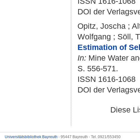
ISSN 1616-1068
DOI der Verlagsv
Opitz, Joscha
;
Al
Wolfgang
;
Söll,
Estimation of Sel
In:
Mine Water and
S. 556-571.
ISSN 1616-1068
DOI der Verlagsv
Diese L
Universitätsbibliothek Bayreuth
- 95447 Bayreuth - Tel. 0921/553450