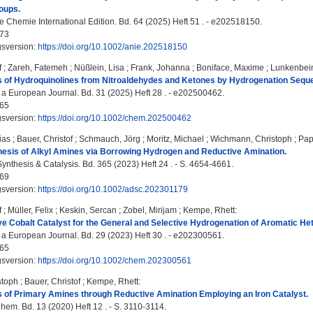
oups.
Chemie International Edition. Bd. 64 (2025) Heft 51 . - e202518150.
73
gsversion:
https://doi.org/10.1002/anie.202518150
f
;
Zareh, Fatemeh
;
Nüßlein, Lisa
;
Frank, Johanna
;
Boniface, Maxime
;
Lunkenbei
s of Hydroquinolines from Nitroaldehydes and Ketones by Hydrogenation Seq
 a European Journal. Bd. 31 (2025) Heft 28 . - e202500462.
65
gsversion:
https://doi.org/10.1002/chem.202500462
ias
;
Bauer, Christof
;
Schmauch, Jörg
;
Moritz, Michael
;
Wichmann, Christoph
;
Pap
hesis of Alkyl Amines via Borrowing Hydrogen and Reductive Amination.
nthesis & Catalysis. Bd. 365 (2023) Heft 24 . - S. 4654-4661.
69
gsversion:
https://doi.org/10.1002/adsc.202301179
f
;
Müller, Felix
;
Keskin, Sercan
;
Zobel, Mirijam
;
Kempe, Rhett
:
ve Cobalt Catalyst for the General and Selective Hydrogenation of Aromatic He
 a European Journal. Bd. 29 (2023) Heft 30 . - e202300561.
65
gsversion:
https://doi.org/10.1002/chem.202300561
stoph
;
Bauer, Christof
;
Kempe, Rhett
:
 of Primary Amines through Reductive Amination Employing an Iron Catalyst.
. Bd. 13 (2020) Heft 12 . - S. 3110-3114.