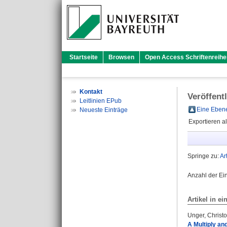
Startseite
Browsen
Open Access Schriftenreihe
Kontakt
Veröffent
Leitlinien EPub
Eine Ebene
Neueste Einträge
Exportieren a
Springe zu:
Ar
Anzahl der Ei
Artikel in ei
Unger, Christ
A Multiply an