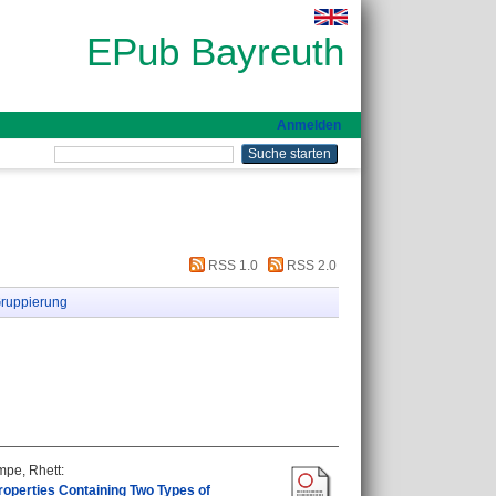
EPub Bayreuth
Anmelden
RSS 1.0
RSS 2.0
ruppierung
pe, Rhett
:
roperties Containing Two Types of