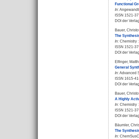
Functional Gr
In:
Angewandte 
ISSN 1521-37
DOI der Verla
Bauer, Christo
The Synthesi
In:
Chemistry :
ISSN 1521-37
DOI der Verla
Elfinger, Matth
General Synt
In:
Advanced Sy
ISSN 1615-41
DOI der Verla
Bauer, Christo
A Highly Acti
In:
Chemistry :
ISSN 1521-37
DOI der Verla
Bäumler, Chri
The Synthesis
In:
ChemSusChem