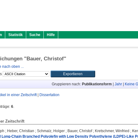
n
Statistik
Suche
Hilfe
lichungen "
Bauer, Christof
"
 nach oben ...
ls
Gruppieren nach:
Publikationsform
|
Jahr
|
Keine G
tikel in einer Zeitschrift
|
Dissertation
nträge:
6
.
ner Zeitschrift
oph
;
Heber, Christian
;
Schmalz, Holger
;
Bauer, Christof
;
Kretschmer, Winfried
;
Kem
d Long-Chain Branched Polyolefin with Low Density Polyethylene (LDPE)-Like P