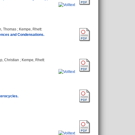
n, Thomas
;
Kempe, Rhett
:
uences and Condensations.
p, Christian
;
Kempe, Rhett
:
terocycles.