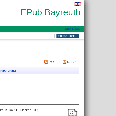
EPub Bayreuth
Anmelden
RSS 1.0
RSS 2.0
ruppierung
Braun, Ralf J.
;
Klecker, Till
;