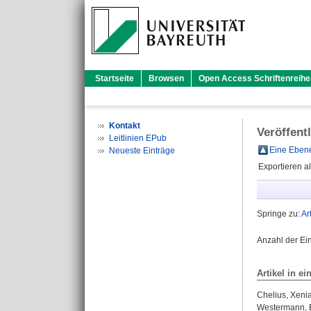
Startseite
Browsen
Open Access Schriftenreihe
Kontakt
Veröffent
Leitlinien EPub
Eine Ebene
Neueste Einträge
Exportieren a
Springe zu:
Ar
Anzahl der Ei
Artikel in ei
Chelius, Xeni
Westermann, 