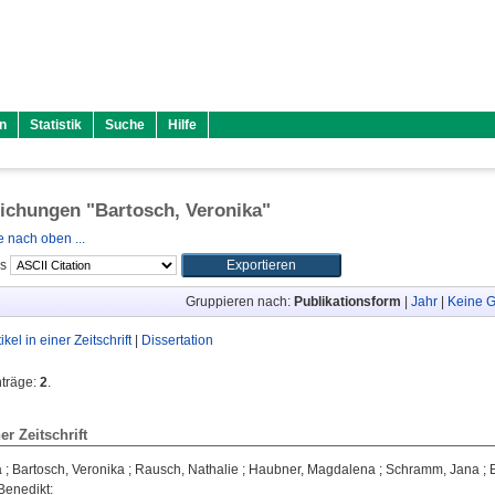
n
Statistik
Suche
Hilfe
lichungen "
Bartosch, Veronika
"
 nach oben ...
ls
Gruppieren nach:
Publikationsform
|
Jahr
|
Keine G
tikel in einer Zeitschrift
|
Dissertation
nträge:
2
.
ner Zeitschrift
a
;
Bartosch, Veronika
;
Rausch, Nathalie
;
Haubner, Magdalena
;
Schramm, Jana
;
Benedikt
: