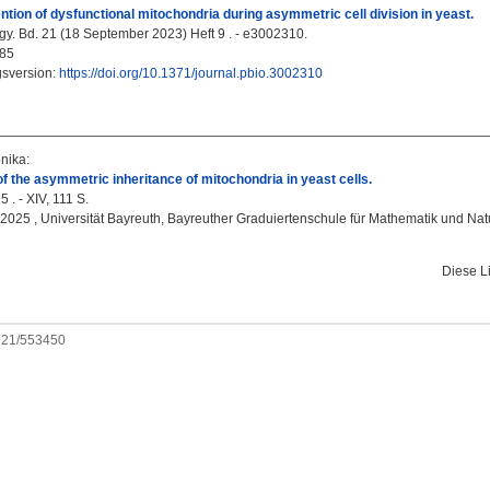
ention of dysfunctional mitochondria during asymmetric cell division in yeast.
y. Bd. 21 (18 September 2023) Heft 9 . - e3002310.
85
gsversion:
https://doi.org/10.1371/journal.pbio.3002310
onika
:
f the asymmetric inheritance of mitochondria in yeast cells.
 . - XIV, 111 S.
, 2025 , Universität Bayreuth, Bayreuther Graduiertenschule für Mathematik und Na
Diese L
0921/553450