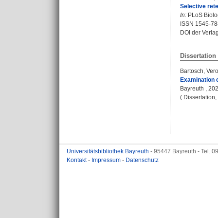
Selective ret
In:
PLoS Biolog
ISSN 1545-78
DOI der Verla
Dissertation
Bartosch, Ver
Examination o
Bayreuth , 2025
( Dissertation
Universitätsbibliothek Bayreuth
- 95447 Bayreuth - Tel. 
Kontakt
-
Impressum
-
Datenschutz