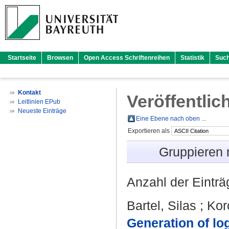
Startseite
Browsen
Open Access Schriftenreihen
Statistik
Suc
Kontakt
Veröffentlic
Leitlinien EPub
Neueste Einträge
Eine Ebene nach oben ...
Exportieren als
Gruppieren
Anzahl der Eintr
Bartel, Silas
;
Kor
Generation of log