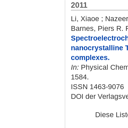
2011
Li, Xiaoe
;
Nazee
Barnes, Piers R. F
Spectroelectroch
nanocrystalline 
complexes.
In:
Physical Chemis
1584.
ISSN 1463-9076
DOI der Verlagsv
Diese Lis