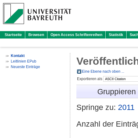
Startseite
Browsen
Open Access Schriftenreihen
Statistik
Suc
Kontakt
Veröffentlic
Leitlinien EPub
Neueste Einträge
Eine Ebene nach oben ...
Exportieren als
Gruppieren
Springe zu:
2011
Anzahl der Eintr