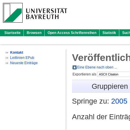
Startseite
Browsen
Open Access Schriftenreihen
Statistik
Suc
Kontakt
Veröffentlic
Leitlinien EPub
Neueste Einträge
Eine Ebene nach oben ...
Exportieren als
Gruppieren
Springe zu:
2005
Anzahl der Eintr