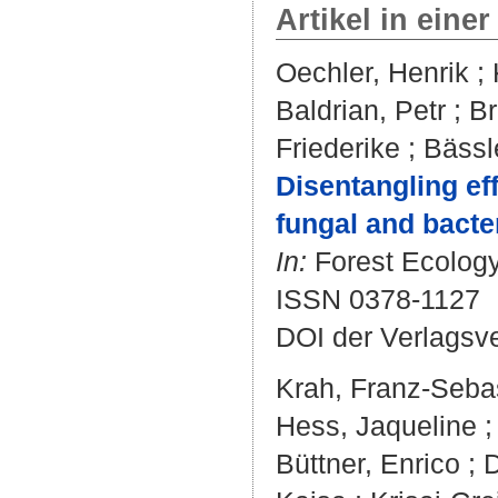
Artikel in einer
Oechler, Henrik
;
Baldrian, Petr
;
Br
Friederike
;
Bässl
Disentangling ef
fungal and bacte
In:
Forest Ecology
ISSN 0378-1127
DOI der Verlagsv
Krah, Franz-Seba
Hess, Jaqueline
Büttner, Enrico
;
D