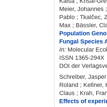
Kaisa
;
Krisai-Gre
Meier, Johannes
Pablo
;
Tkalčec, 
Max
;
Bässler, Cl
Population Geno
Fungal Species 
In:
Molecular Ecolo
ISSN 1365-294X
DOI der Verlagsv
Schreiber, Jasper
Roland
;
Kellner,
Claus
;
Krah, Fra
Effects of exper