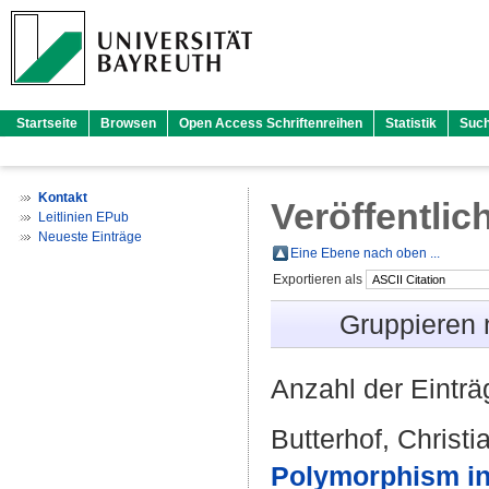
Startseite
Browsen
Open Access Schriftenreihen
Statistik
Suc
Kontakt
Veröffentlic
Leitlinien EPub
Neueste Einträge
Eine Ebene nach oben ...
Exportieren als
Gruppieren
Anzahl der Eintr
Butterhof, Christi
Polymorphism in 