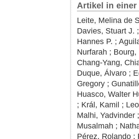
Artikel in einer
Leite, Melina de 
Davies, Stuart J.
Hannes P.
;
Aguil
Nurfarah
;
Bourg,
Chang‐Yang, Chi
Duque, Álvaro
;
E
Gregory
;
Gunatill
Huasco, Walter H
;
Král, Kamil
;
Leo
Malhi, Yadvinder
Musalmah
;
Natha
Pérez, Rolando
;