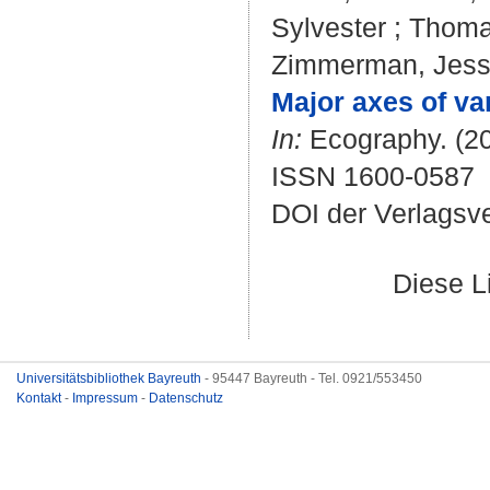
Sylvester
;
Thoma
Zimmerman, Jes
Major axes of va
In:
Ecography. (20
ISSN 1600-0587
DOI der Verlagsv
Diese L
Universitätsbibliothek Bayreuth
- 95447 Bayreuth - Tel. 0921/553450
Kontakt
-
Impressum
-
Datenschutz