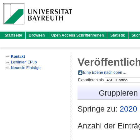
Startseite
Browsen
Open Access Schriftenreihen
Statistik
Suc
Kontakt
Veröffentlic
Leitlinien EPub
Neueste Einträge
Eine Ebene nach oben ...
Exportieren als
Gruppieren
Springe zu:
2020
Anzahl der Eintr