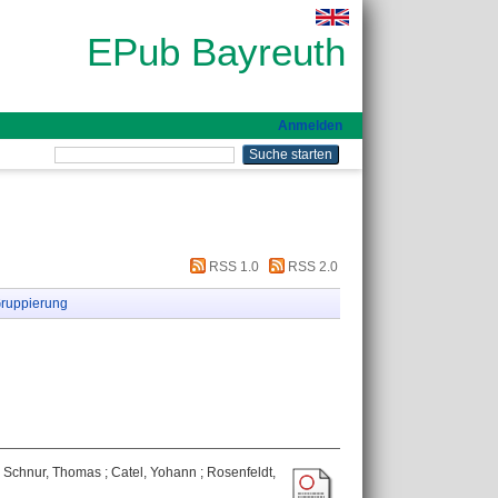
EPub Bayreuth
Anmelden
RSS 1.0
RSS 2.0
ruppierung
;
Schnur, Thomas
;
Catel, Yohann
;
Rosenfeldt,