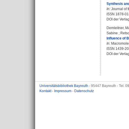
Synthesis and
In:
Journal of 
ISSN 1878-01
DOI der Verla
Demleitner, Ma
Sabine
;
Retsc
Influence of 
In:
Macromolecu
ISSN 1439-20
DOI der Verla
Universitätsbibliothek Bayreuth
- 95447 Bayreuth - Tel. 
Kontakt
-
Impressum
-
Datenschutz