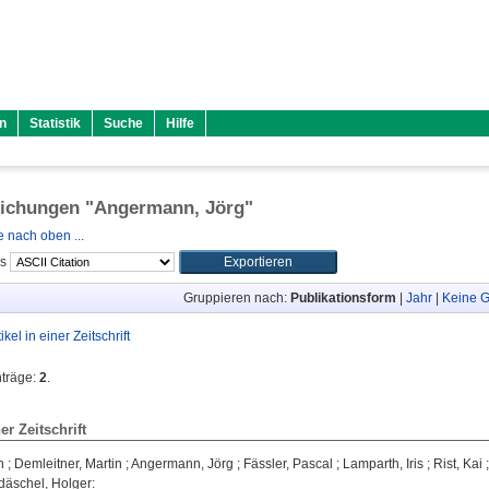
n
Statistik
Suche
Hilfe
lichungen "
Angermann, Jörg
"
 nach oben ...
ls
Gruppieren nach:
Publikationsform
|
Jahr
|
Keine G
tikel in einer Zeitschrift
nträge:
2
.
ner Zeitschrift
n
;
Demleitner, Martin
;
Angermann, Jörg
;
Fässler, Pascal
;
Lamparth, Iris
;
Rist, Kai
äschel, Holger
: