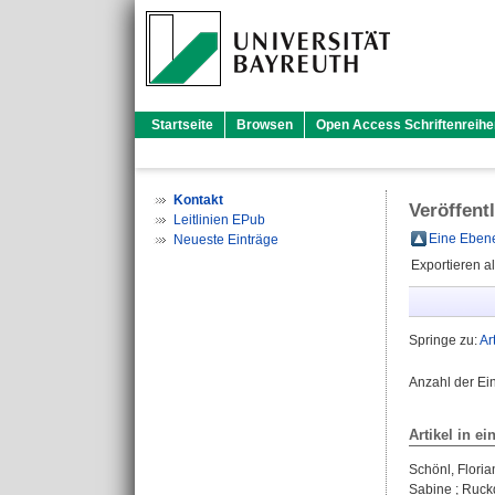
Startseite
Browsen
Open Access Schriftenreihe
Kontakt
Veröffent
Leitlinien EPub
Eine Ebene
Neueste Einträge
Exportieren a
Springe zu:
Ar
Anzahl der Ei
Artikel in ei
Schönl, Floria
Sabine
;
Ruckd