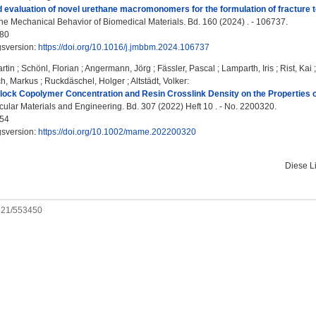
 evaluation of novel urethane macromonomers for the formulation of fracture t
the Mechanical Behavior of Biomedical Materials. Bd. 160 (2024) . - 106737.
80
gsversion:
https://doi.org/10.1016/j.jmbbm.2024.106737
rtin
;
Schönl, Florian
;
Angermann, Jörg
;
Fässler, Pascal
;
Lamparth, Iris
;
Rist, Kai
h, Markus
;
Ruckdäschel, Holger
;
Altstädt, Volker
:
Block Copolymer Concentration and Resin Crosslink Density on the Properties
lar Materials and Engineering. Bd. 307 (2022) Heft 10 . - No. 2200320.
54
gsversion:
https://doi.org/10.1002/mame.202200320
Diese L
0921/553450