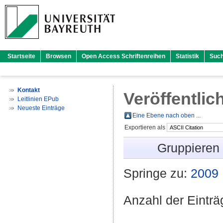
Startseite
Browsen
Open Access Schriftenreihen
Statistik
Suc
Kontakt
Veröffentlic
Leitlinien EPub
Neueste Einträge
Eine Ebene nach oben ...
Exportieren als
Gruppieren
Springe zu:
2009
Anzahl der Eintr