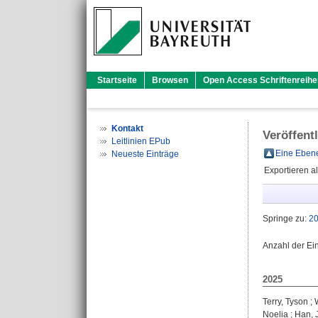
Startseite
Browsen
Open Access Schriftenreihe
Kontakt
Veröffent
Leitlinien EPub
Eine Ebene
Neueste Einträge
Exportieren a
Springe zu:
2
Anzahl der Ei
2025
Terry, Tyson
;
Noelia
;
Han, 