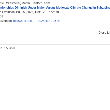
nie
;
Wiesmeier, Martin
;
Jentsch, Anke
:
lationships Diminish Under Major Versus Moderate Climate Change in Subalpin
 Evolution. Bd. 15 (2025) Heft 12 . - e72578.
58
gsversion:
https://doi.org/10.1002/ece3.72578
Diese L
0921/553450