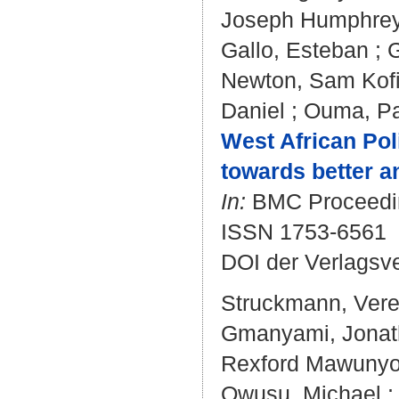
Joseph Humphrey
Gallo, Esteban
;
Newton, Sam Kof
Daniel
;
Ouma, Pa
West African Pol
towards better an
In:
BMC Proceedings
ISSN 1753-6561
DOI der Verlagsv
Struckmann, Ver
Gmanyami, Jonat
Rexford Mawuny
Owusu, Michael