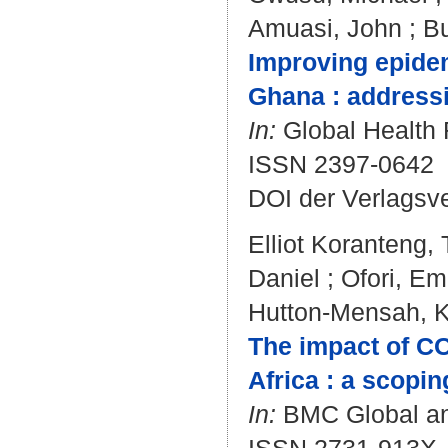
Amuasi, John
;
Bu
Improving epidem
Ghana : address
In:
Global Health R
ISSN 2397-0642
DOI der Verlagsv
Elliot Koranteng,
Daniel
;
Ofori, E
Hutton-Mensah, K
The impact of CO
Africa : a scopin
In:
BMC Global and 