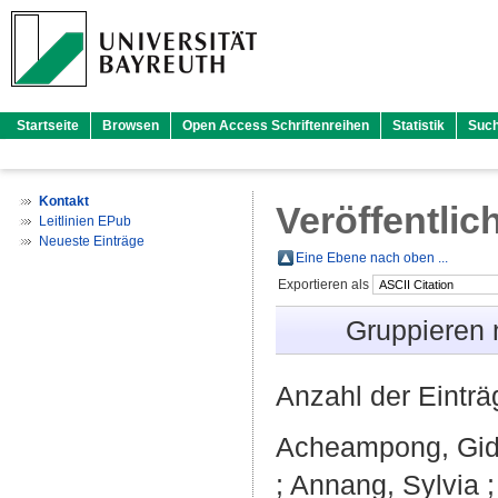
Startseite
Browsen
Open Access Schriftenreihen
Statistik
Suc
Kontakt
Veröffentlic
Leitlinien EPub
Neueste Einträge
Eine Ebene nach oben ...
Exportieren als
Gruppieren
Anzahl der Eintr
Acheampong, Gid
;
Annang, Sylvia