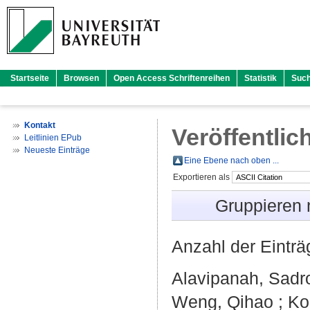
Startseite
Browsen
Open Access Schriftenreihen
Statistik
Suc
Kontakt
Veröffentlic
Leitlinien EPub
Neueste Einträge
Eine Ebene nach oben ...
Exportieren als
Gruppieren
Anzahl der Eintr
Alavipanah, Sadr
Weng, Qihao
;
Ko