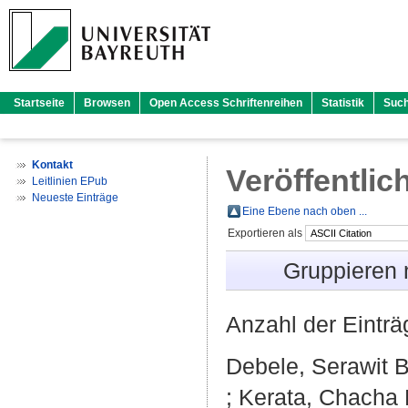
Startseite
Browsen
Open Access Schriftenreihen
Statistik
Suc
Kontakt
Veröffentlic
Leitlinien EPub
Neueste Einträge
Eine Ebene nach oben ...
Exportieren als
Gruppieren
Anzahl der Eintr
Debele, Serawit 
;
Kerata, Chacha