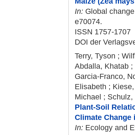
Maize (Zea mays 
In:
Global change b
e70074.
ISSN 1757-1707
DOI der Verlagsv
Terry, Tyson
;
Wilf
Abdalla, Khatab
;
Garcia-Franco, No
Elisabeth
;
Kiese,
Michael
;
Schulz,
Plant-Soil Relat
Climate Change 
In:
Ecology and Evo