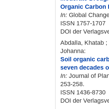
Organic Carbon 
In:
Global Change B
ISSN 1757-1707
DOI der Verlagsv
Abdalla, Khatab
;
Johanna
:
Soil organic car
seven decades o
In:
Journal of Plan
253-258.
ISSN 1436-8730
DOI der Verlagsv