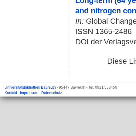
Long-term (64 ye
and nitrogen con
In:
Global Change 
ISSN 1365-2486
DOI der Verlagsv
Diese L
Universitätsbibliothek Bayreuth
- 95447 Bayreuth - Tel. 0921/553450
Kontakt
-
Impressum
-
Datenschutz