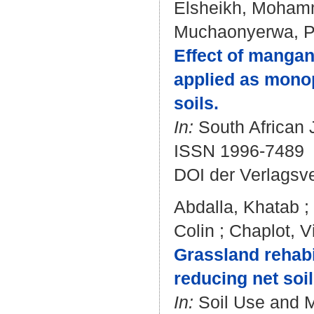
Elsheikh, Moham
Muchaonyerwa, P
Effect of mangan
applied as mono
soils.
In:
South African J
ISSN 1996-7489
DOI der Verlagsv
Abdalla, Khatab
;
Colin
;
Chaplot, V
Grassland rehabil
reducing net soi
In:
Soil Use and M