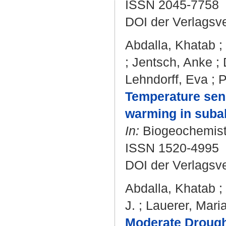
ISSN 2045-7758
DOI der Verlagsv
Abdalla, Khatab
;
;
Jentsch, Anke
;
Lehndorff, Eva
;
P
Temperature sensi
warming in subal
In:
Biogeochemistr
ISSN 1520-4995
DOI der Verlagsv
Abdalla, Khatab
;
J.
;
Lauerer, Mari
Moderate Drought