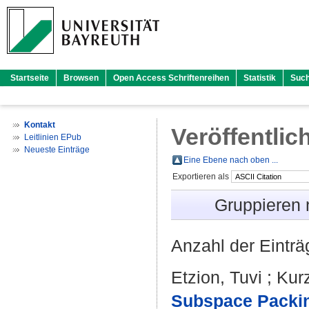
Startseite
Browsen
Open Access Schriftenreihen
Statistik
Suc
Kontakt
Veröffentlic
Leitlinien EPub
Neueste Einträge
Eine Ebene nach oben ...
Exportieren als
Gruppieren
Anzahl der Eintr
Etzion, Tuvi
;
Kur
Subspace Packin