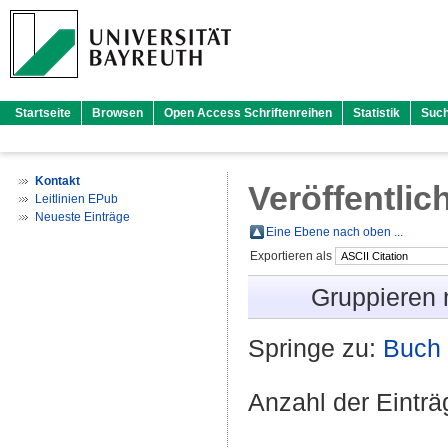
Startseite
Browsen
Open Access Schriftenreihen
Statistik
Suc
Kontakt
Veröffentlic
Leitlinien EPub
Neueste Einträge
Eine Ebene nach oben ...
Exportieren als
Gruppieren
Springe zu:
Buch 
Anzahl der Eintr