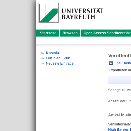
Startseite
Browsen
Open Access Schriftenreihe
Kontakt
Veröffent
Leitlinien EPub
Eine Ebene
Neueste Einträge
Exportieren a
Springe zu:
Ar
Anzahl der Ei
Artikel in ei
Venkateshaiah
High Barrier