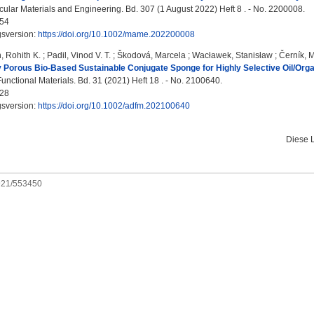
lar Materials and Engineering. Bd. 307 (1 August 2022) Heft 8 . - No. 2200008.
54
gsversion:
https://doi.org/10.1002/mame.202200008
 Rohith K.
;
Padil, Vinod V. T.
;
Škodová, Marcela
;
Wacławek, Stanisław
;
Černík, M
y Porous Bio‐Based Sustainable Conjugate Sponge for Highly Selective Oil/Orga
nctional Materials. Bd. 31 (2021) Heft 18 . - No. 2100640.
28
gsversion:
https://doi.org/10.1002/adfm.202100640
Diese 
0921/553450