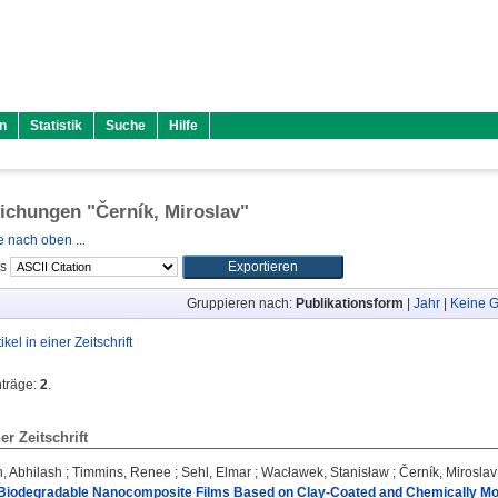
n
Statistik
Suche
Hilfe
lichungen "
Černík, Miroslav
"
 nach oben ...
ls
Gruppieren nach:
Publikationsform
|
Jahr
|
Keine G
tikel in einer Zeitschrift
nträge:
2
.
ner Zeitschrift
, Abhilash
;
Timmins, Renee
;
Sehl, Elmar
;
Wacławek, Stanisław
;
Černík, Miroslav
, Biodegradable Nanocomposite Films Based on Clay‐Coated and Chemically M