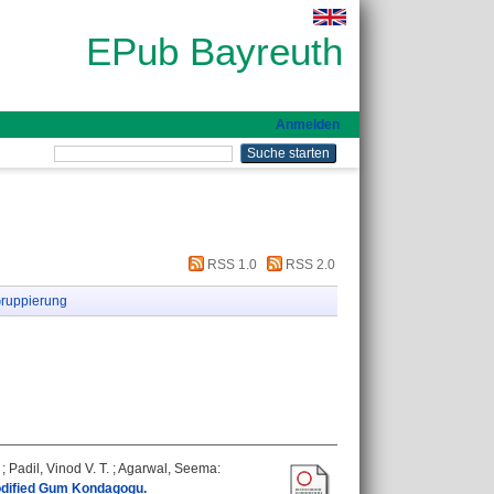
EPub Bayreuth
Anmelden
RSS 1.0
RSS 2.0
ruppierung
;
Padil, Vinod V. T.
;
Agarwal, Seema
:
odified Gum Kondagogu.