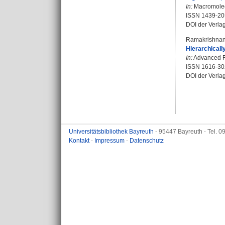
In:
Macromolecu
ISSN 1439-20
DOI der Verla
Ramakrishnan,
Hierarchicall
In:
Advanced Fu
ISSN 1616-30
DOI der Verla
Universitätsbibliothek Bayreuth
- 95447 Bayreuth - Tel. 
Kontakt
-
Impressum
-
Datenschutz