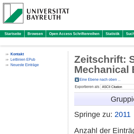
Startseite
Browsen
Open Access Schriftenreihen
Statistik
Suc
Kontakt
Zeitschrift: 
Leitlinien EPub
Neueste Einträge
Mechanical 
Eine Ebene nach oben ...
Exportieren als
Gruppi
Springe zu:
2011
Anzahl der Eintr